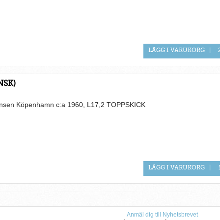
LÄGG I VARUKORG
|
NSK)
ensen Köpenhamn c:a 1960, L17,2 TOPPSKICK
LÄGG I VARUKORG
|
Anmäl dig till Nyhetsbrevet