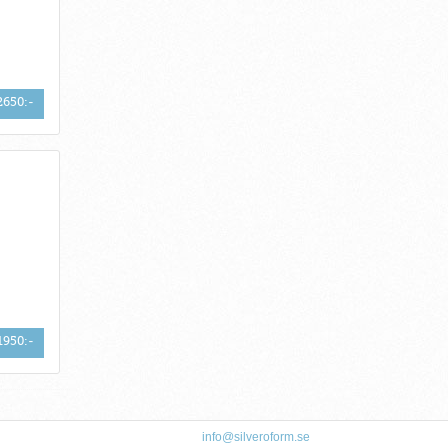
2650:-
1950:-
info@silveroform.se