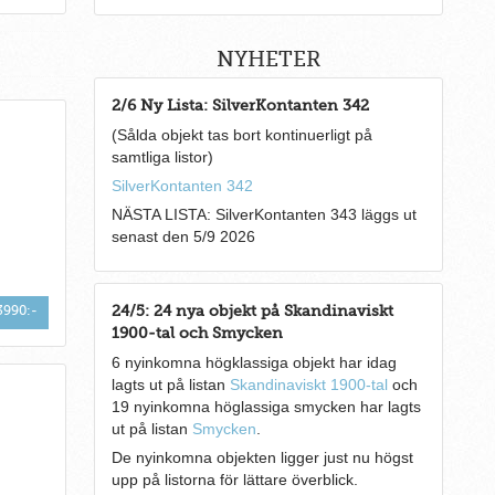
NYHETER
2/6 Ny Lista: SilverKontanten 342
(Sålda objekt tas bort kontinuerligt på
samtliga listor)
SilverKontanten 342
NÄSTA LISTA: SilverKontanten 343 läggs ut
senast den 5/9 2026
24/5: 24 nya objekt på Skandinaviskt
3990:-
1900-tal och Smycken
6 nyinkomna högklassiga objekt har idag
lagts ut på listan
Skandinaviskt 1900-tal
och
19 nyinkomna höglassiga smycken har lagts
ut på listan
Smycken
.
De nyinkomna objekten ligger just nu högst
upp på listorna för lättare överblick.