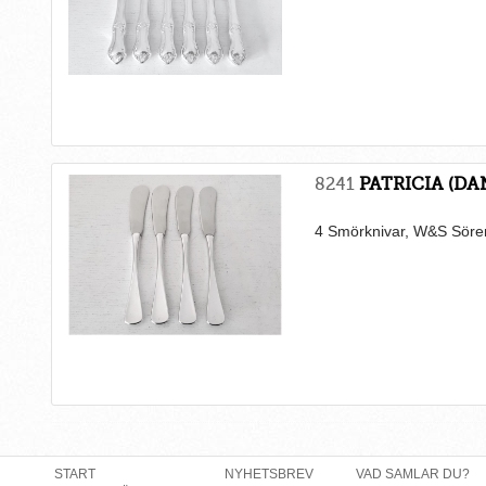
8241
PATRICIA (DA
4 Smörknivar, W&S Sör
START
NYHETSBREV
VAD SAMLAR DU?