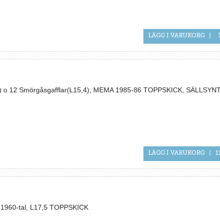
LÄGG I VARUKORG
|
3) o 12 Smörgåsgafflar(L15,4), MEMA 1985-86 TOPPSKICK, SÄLLSYN
LÄGG I VARUKORG
|
1
1960-tal, L17,5 TOPPSKICK