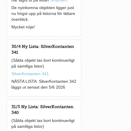
har lagts ut på listan
Smycken
.
De nyinkomna objekten ligger just
nu högst upp på listorna för lättare
överblick.
Mycket nöje!
30/4 Ny Lista: SilverKontanten
341
(Sålda objekt tas bort kontinuerligt
på samtliga listor)
SilverKontanten 341
NÄSTA LISTA: SilverKontanten 342
läggs ut senast den 5/6 2026
31/3 Ny Lista: SilverKontanten
340
(Sålda objekt tas bort kontinuerligt
på samtliga listor)