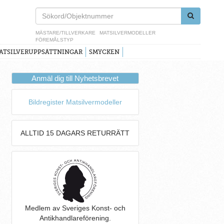
MÄSTARE/TILLVERKARE
MATSILVERMODELLER
FÖREMÅLSTYP
ATSILVERUPPSÄTTNINGAR
SMYCKEN
Anmäl dig till Nyhetsbrevet
Bildregister Matsilvermodeller
ALLTID 15 DAGARS RETURRÄTT
Medlem av Sveriges Konst- och
Antikhandlareförening.