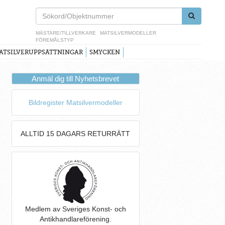
MÄSTARE/TILLVERKARE
MATSILVERMODELLER
FÖREMÅLSTYP
ATSILVERUPPSÄTTNINGAR
SMYCKEN
Anmäl dig till Nyhetsbrevet
Bildregister Matsilvermodeller
ALLTID 15 DAGARS RETURRÄTT
Medlem av Sveriges Konst- och
Antikhandlareförening.