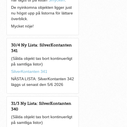
har lagts ut på listan
Smycken
.
De nyinkomna objekten ligger just
nu högst upp på listorna för lättare
överblick.
Mycket nöje!
30/4 Ny Lista: SilverKontanten
341
(Sålda objekt tas bort kontinuerligt
på samtliga listor)
SilverKontanten 341
NÄSTA LISTA: SilverKontanten 342
läggs ut senast den 5/6 2026
31/3 Ny Lista: SilverKontanten
340
(Sålda objekt tas bort kontinuerligt
på samtliga listor)