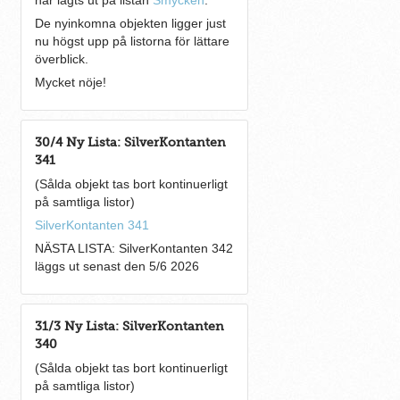
har lagts ut på listan
Smycken
.
De nyinkomna objekten ligger just
nu högst upp på listorna för lättare
överblick.
Mycket nöje!
30/4 Ny Lista: SilverKontanten
341
(Sålda objekt tas bort kontinuerligt
på samtliga listor)
SilverKontanten 341
NÄSTA LISTA: SilverKontanten 342
läggs ut senast den 5/6 2026
31/3 Ny Lista: SilverKontanten
340
(Sålda objekt tas bort kontinuerligt
på samtliga listor)