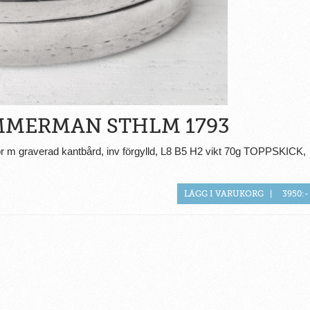
MMERMAN STHLM 1793
dor m graverad kantbård, inv förgylld, L8 B5 H2 vikt 70g TOPPSKICK,
LÄGG I VARUKORG
|
3950:-