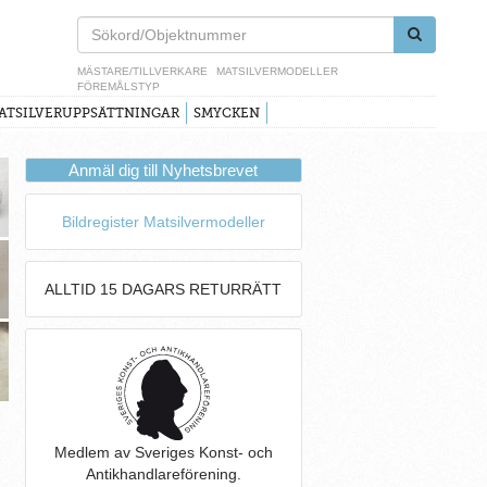
MÄSTARE/TILLVERKARE
MATSILVERMODELLER
FÖREMÅLSTYP
ATSILVERUPPSÄTTNINGAR
SMYCKEN
Anmäl dig till Nyhetsbrevet
Bildregister Matsilvermodeller
ALLTID 15 DAGARS RETURRÄTT
Medlem av Sveriges Konst- och
Antikhandlareförening.