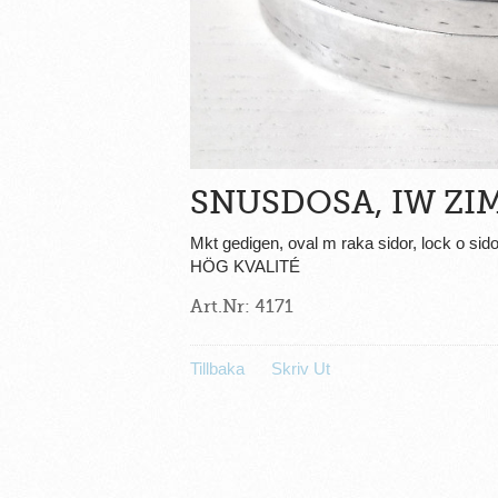
SNUSDOSA, IW ZI
Mkt gedigen, oval m raka sidor, lock o si
HÖG KVALITÉ
Art.Nr: 4171
Tillbaka
Skriv Ut