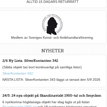
ALLTID 15 DAGARS RETURRÄTT
Medlem av Sveriges Konst- och Antikhandlareförening.
NYHETER
2/6 Ny Lista: SilverKontanten 342
(Sålda objekt tas bort kontinuerligt på samtliga listor)
SilverKontanten 342
NÄSTA LISTA: SilverKontanten 343 läggs ut senast den 5/9 2026
24/5: 24 nya objekt på Skandinaviskt 1900-tal och Smycken
6 nyinkomna högklassiga objekt har idag lagts ut på listan
Skandinaviskt 1900-tal
och 19 nyinkomna höglassiga smycken