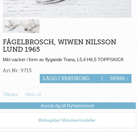
FÅGELBROSCH, WIWEN NILSSON
LUND 1965
Mkt vacker i form av flygande Trana, L5,4 H6,5 TOPPSKICK
Art.Nr: 9715
LÄGG I VARUKORG
|
18900:-
Tillbaka
Skriv Ut
Anmäl dig till Nyhetsbrevet
Bildregister Matsilvermodeller