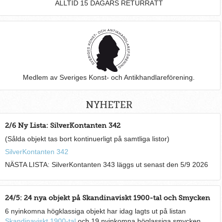
ALLTID 15 DAGARS RETURRÄTT
Medlem av Sveriges Konst- och Antikhandlareförening.
NYHETER
2/6 Ny Lista: SilverKontanten 342
(Sålda objekt tas bort kontinuerligt på samtliga listor)
SilverKontanten 342
NÄSTA LISTA: SilverKontanten 343 läggs ut senast den 5/9 2026
24/5: 24 nya objekt på Skandinaviskt 1900-tal och Smycken
6 nyinkomna högklassiga objekt har idag lagts ut på listan
Skandinaviskt 1900-tal
och 19 nyinkomna höglassiga smycken